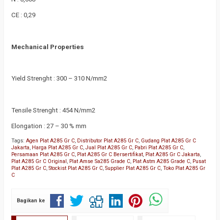
CE : 0,29
Mechanical Properties
Yield Strenght : 300 – 310 N/mm2
Tensile Strenght : 454 N/mm2
Elongation : 27 – 30 % mm
Tags:
Agen Plat A285 Gr C
,
Distributor Plat A285 Gr C
,
Gudang Plat A285 Gr C
Jakarta
,
Harga Plat A285 Gr C
,
Jual Plat A285 Gr C
,
Pabri Plat A285 Gr C
,
Persamaan Plat A285 Gr C
,
Plat A285 Gr C Bersertifikat
,
Plat A285 Gr C Jakarta
,
Plat A285 Gr C Original
,
Plat Amse Sa285 Grade C
,
Plat Astm A285 Grade C
,
Pusat
Plat A285 Gr C
,
Stockist Plat A285 Gr C
,
Supplier Plat A285 Gr C
,
Toko Plat A285 Gr
C
Bagikan ke