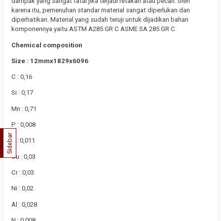
dampak yang sangat fatal jika terjadi retakan atau pecah. oleh
karena itu, pemenuhan standar material sangat diperlukan dan
diperhatikan. Material yang sudah teruji untuk dijadikan bahan
komponennya yaitu ASTM A285 GR C ASME SA 285 GR C
Chemical composition
Size : 12mmx1829x6096
C : 0,16
Si : 0,17
Mn : 0,71
P : 0,008
Sidebar
S : 0,011
Cu : 0,03
Cr : 0,03
Ni : 0,02
Al : 0,028
N : 0,008