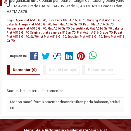
dipergunakan untuk bahan pembuatan tangki dan tabung boiler yaitu
ASTM A285 Grade CASME SA285 Grade C, ASTM A283 Grade C dan
ASTM A378
Tags:
Agen Plat A516 Gr 70
,
Distributor Plat A516 Gr 70
,
Gudang Plat A516 Gr 70
Jakarta
,
Harga Plat A516 Gr 70
,
Jual Plat A516 Gr 70
,
Pabri Plat A516 Gr 70
,
Persamaan Plat A516 Gr 70
,
Plat A516 Gr 70 Bersertifikat
,
Plat A516 Gr 70 Jakarta
,
Plat A516 Gr 70 Original
,
plat asme sa 516 gr 70
,
Plat Astm A516 Grade 70
,
Pusat
Plat A516 Gr 70
,
Sto70kist Plat A516 Gr 70
,
Supplier Plat A516 Gr 70
,
Toko Plat A516
Gr 70
Bagikan ke
Komentar (0)
Artikel Lainnya
Rekomendasi
Saat ini belum tersedia komentar.
Mohon maaf, form komentar dinonaktifkan pada halaman/artikel
ini.
Gerai Baja Indonesia
- Boiler Plate Specialist