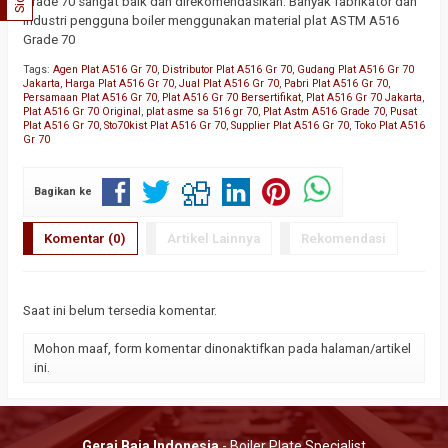
Grade 70 sangat baik dan direkomendasikan. Banyak fabrikator dan
industri pengguna boiler menggunakan material plat ASTM A516
Grade 70
Tags:
Agen Plat A516 Gr 70
,
Distributor Plat A516 Gr 70
,
Gudang Plat A516 Gr 70
Jakarta
,
Harga Plat A516 Gr 70
,
Jual Plat A516 Gr 70
,
Pabri Plat A516 Gr 70
,
Persamaan Plat A516 Gr 70
,
Plat A516 Gr 70 Bersertifikat
,
Plat A516 Gr 70 Jakarta
,
Plat A516 Gr 70 Original
,
plat asme sa 516 gr 70
,
Plat Astm A516 Grade 70
,
Pusat
Plat A516 Gr 70
,
Sto70kist Plat A516 Gr 70
,
Supplier Plat A516 Gr 70
,
Toko Plat A516
Gr 70
Bagikan ke
Komentar (0)
Artikel Lainnya
Rekomendasi
Saat ini belum tersedia komentar.
Mohon maaf, form komentar dinonaktifkan pada halaman/artikel
ini.
Gerai Baja Indonesia
- Boiler Plate Specialist